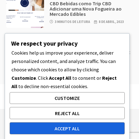
CBD Bebidas como Trip CBD
Adicionar uma Nova Fogueira ao
Mercado Edibles
3 MINUTOS DE LEITURA
8 DE ABRIL, 2023
CBD
,
CBD EDIBLES
We respect your privacy
CBD Cookie Dough & Incrivelmente
simples CBD Edibles You Can Make at
Cookies help us improve your experience, deliver
Home
personalized content, and analyze traffic. You can
5 MINUTOS DE LEITURA
8 DE ABRIL, 2023
choose which cookies to allow by clicking
Customize
. Click
Accept All
to consent or
Reject
All
to decline non-essential cookies.
CUSTOMIZE
REJECT ALL
Publishing Principles
Ethics Policy
ACCEPT ALL
Corrections Policy
Feedback Policy