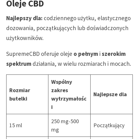
Oleje CBD
Najlepszy dla:
codziennego użytku, elastycznego
dozowania, początkujących lub doświadczonych
użytkowników.
SupremeCBD oferuje oleje
o pełnym
i
szerokim
spektrum
działania, w wielu rozmiarach i mocach.
Wspólny
Rozmiar
zakres
Najlepsze dla
butelki
wytrzymałośc
i
250 mg-500
15 ml
Początkujący
mg