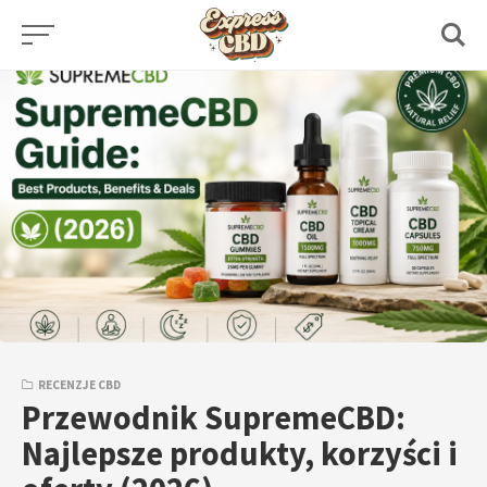
Skip
to
content
RECENZJE CBD
Przewodnik SupremeCBD:
Najlepsze produkty, korzyści i