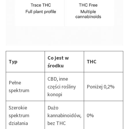
Co jest w
Typ
THC
środku
CBD, inne
Pełne
części rośliny
Poniżej 0,2%
spektrum
konopi
Szerokie
Dużo
spektrum
kannabinoidów,
0%
działania
bez THC