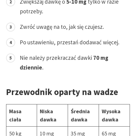
Zwiększaj dawkę o
5-10 mg
tylko w razie
potrzeby.
Zwróć uwagę na to, jak się czujesz.
Po ustawieniu, przestań dodawać więcej.
Nie należy przekraczać dawki
70 mg
dziennie
.
Przewodnik oparty na wadze
Masa
Niska
Średnia
Wysoka
ciała
dawka
dawka
dawka
50 kg
10 mg
35 mg
65 mg