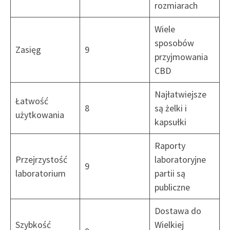
rozmiarach
Wiele
sposobów
Zasięg
9
przyjmowania
CBD
Najłatwiejsze
Łatwość
8
są żelki i
użytkowania
kapsułki
Raporty
Przejrzystość
laboratoryjne
9
laboratorium
partii są
publiczne
Dostawa do
Szybkość
Wielkiej