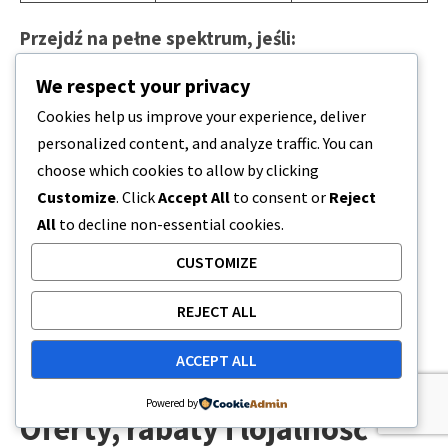
Przejdź na pełne spektrum, jeśli:
We respect your privacy
Śladowe ilości THC są w porządku.
Cookies help us improve your experience, deliver
Potrzebujesz jak najwięcej związków
personalized content, and analyze traffic. You can
roślinnych.
choose which cookies to allow by clicking
Customize
. Click
Accept All
to consent or
Reject
Wybierz szerokie spektrum działania, jeśli:
All
to decline non-essential cookies.
CUSTOMIZE
Nie chcesz w ogóle THC.
Lubisz mieć trochę kannabinoidów, ale nie
REJECT ALL
chcesz mieć THC.
ACCEPT ALL
Powered by
Oferty, rabaty i lojalność