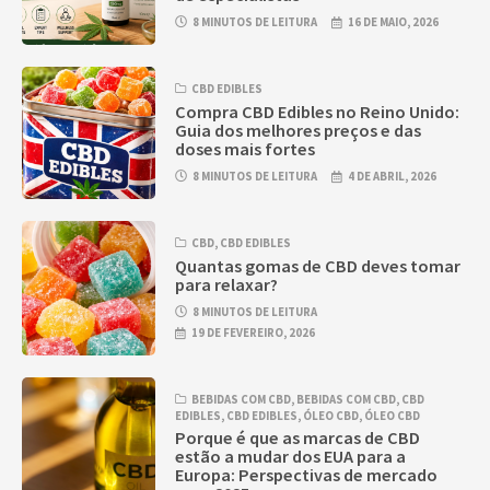
8 MINUTOS DE LEITURA
16 DE MAIO, 2026
CBD EDIBLES
Compra CBD Edibles no Reino Unido:
Guia dos melhores preços e das
doses mais fortes
8 MINUTOS DE LEITURA
4 DE ABRIL, 2026
CBD
,
CBD EDIBLES
Quantas gomas de CBD deves tomar
para relaxar?
8 MINUTOS DE LEITURA
19 DE FEVEREIRO, 2026
BEBIDAS COM CBD
,
BEBIDAS COM CBD
,
CBD
EDIBLES
,
CBD EDIBLES
,
ÓLEO CBD
,
ÓLEO CBD
Porque é que as marcas de CBD
estão a mudar dos EUA para a
Europa: Perspectivas de mercado