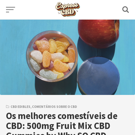
Skip
to
content
CBD EDIBLES
,
COMENTÁRIOS SOBRE O CBD
Os melhores comestíveis de
CBD: 500mg Fruit Mix CBD