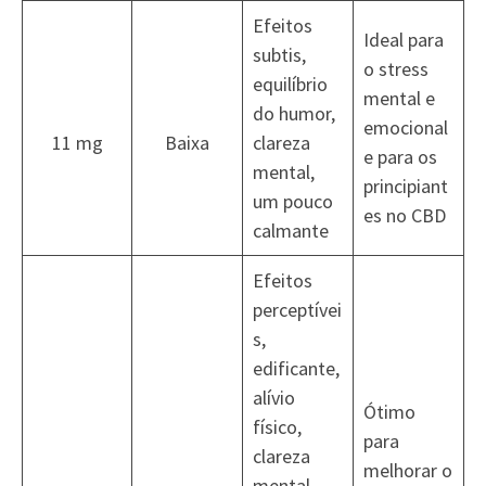
Efeitos
Ideal para
subtis,
o stress
equilíbrio
mental e
do humor,
emocional
11 mg
Baixa
clareza
e para os
mental,
principiant
um pouco
es no CBD
calmante
Efeitos
perceptívei
s,
edificante,
alívio
Ótimo
físico,
para
clareza
melhorar o
mental,