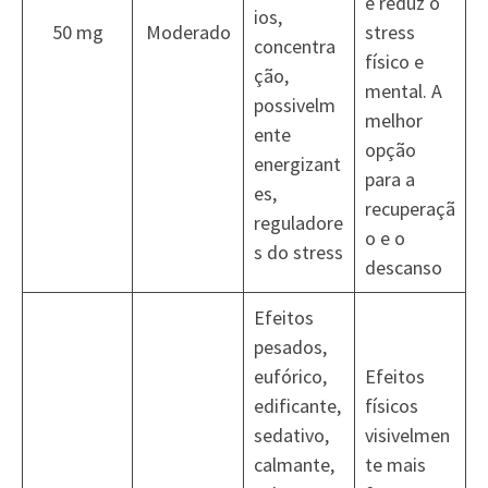
e reduz o
ios,
50 mg
Moderado
stress
concentra
físico e
ção,
mental. A
possivelm
melhor
ente
opção
energizant
para a
es,
recuperaçã
reguladore
o e o
s do stress
descanso
Efeitos
pesados,
eufórico,
Efeitos
edificante,
físicos
sedativo,
visivelmen
calmante,
te mais