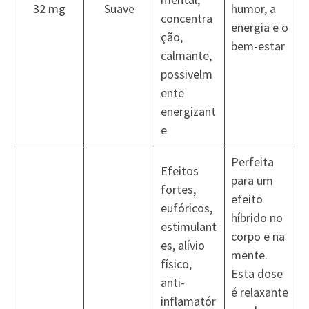
32 mg
Suave
humor, a
concentra
energia e o
ção,
bem-estar
calmante,
possivelm
ente
energizant
e
Perfeita
Efeitos
para um
fortes,
efeito
eufóricos,
híbrido no
estimulant
corpo e na
es, alívio
mente.
físico,
Esta dose
anti-
é relaxante
inflamatór