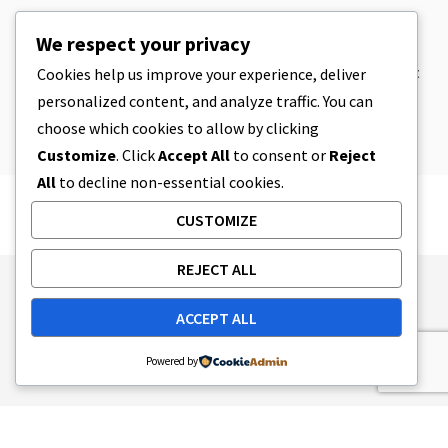
CBD
,
CBD EDIBLES
We respect your privacy
CBD Cookie Dough & Incrivelmente
simples CBD Edibles You Can Make at
Cookies help us improve your experience, deliver
Home
personalized content, and analyze traffic. You can
5 MINUTOS DE LEITURA
8 DE ABRIL, 2023
choose which cookies to allow by clicking
Customize
. Click
Accept All
to consent or
Reject
All
to decline non-essential cookies.
CUSTOMIZE
REJECT ALL
Publishing Principles
Ethics Policy
ACCEPT ALL
Corrections Policy
Feedback Policy
Ownership & Funding
Tag map
Contact Us
Powered by