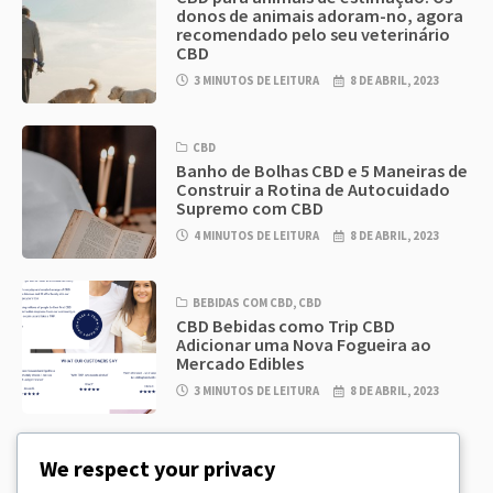
donos de animais adoram-no, agora
recomendado pelo seu veterinário
CBD
3 MINUTOS DE LEITURA
8 DE ABRIL, 2023
CBD
Banho de Bolhas CBD e 5 Maneiras de
Construir a Rotina de Autocuidado
Supremo com CBD
4 MINUTOS DE LEITURA
8 DE ABRIL, 2023
BEBIDAS COM CBD
,
CBD
CBD Bebidas como Trip CBD
Adicionar uma Nova Fogueira ao
Mercado Edibles
3 MINUTOS DE LEITURA
8 DE ABRIL, 2023
CBD
,
CBD EDIBLES
We respect your privacy
CBD Cookie Dough & Incrivelmente