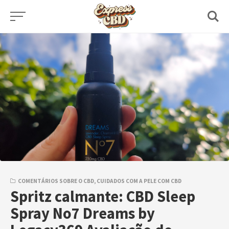
Skip
to
content
COMENTÁRIOS SOBRE O CBD
,
CUIDADOS COM A PELE COM CBD
Spritz calmante: CBD Sleep
Spray No7 Dreams by