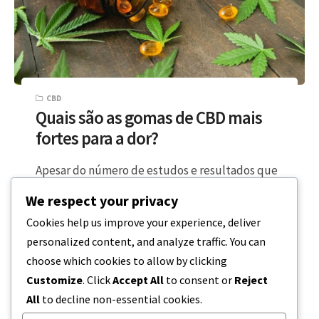
CBD
Quais são as gomas de CBD mais
fortes para a dor?
Apesar do número de estudos e resultados que
provam que o canabidiol, também conhecido
We respect your privacy
como CBD, um dos canabinóides mais…
Cookies help us improve your experience, deliver
personalized content, and analyze traffic. You can
5 MINUTOS DE LEITURA
20 DE DEZEMBRO, 2023
choose which cookies to allow by clicking
Customize
. Click
Accept All
to consent or
Reject
All
to decline non-essential cookies.