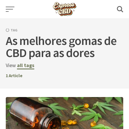
Skip
to
content
TAG
As melhores gomas de
CBD para as dores
View
all tags
1
Article