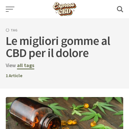
Skip
to
content
TAG
Le migliori gomme al
CBD per il dolore
View
all tags
1
Article