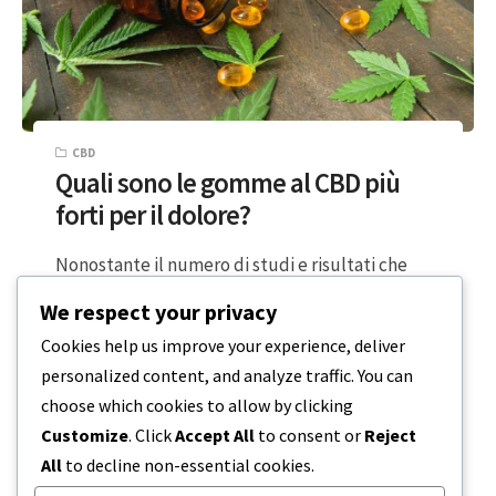
CBD
Quali sono le gomme al CBD più
forti per il dolore?
Nonostante il numero di studi e risultati che
dimostrano che il cannabidiolo, noto anche
We respect your privacy
come CBD, uno dei cannabinoidi più…
Cookies help us improve your experience, deliver
personalized content, and analyze traffic. You can
5 MINUTI DI LETTURA
20 DICEMBRE 2023
choose which cookies to allow by clicking
Customize
. Click
Accept All
to consent or
Reject
All
to decline non-essential cookies.