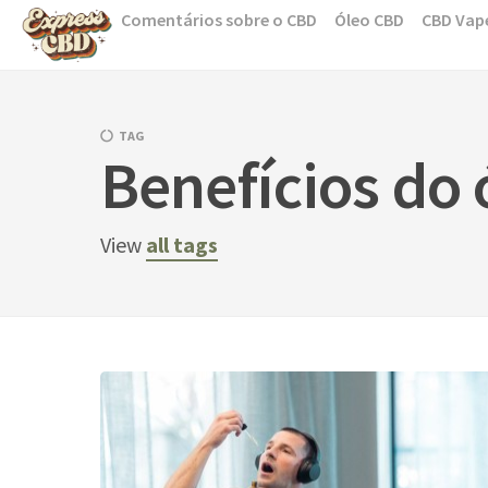
Skip
Comentários sobre o CBD
Óleo CBD
CBD Vap
to
content
TAG
Benefícios do
View
all tags