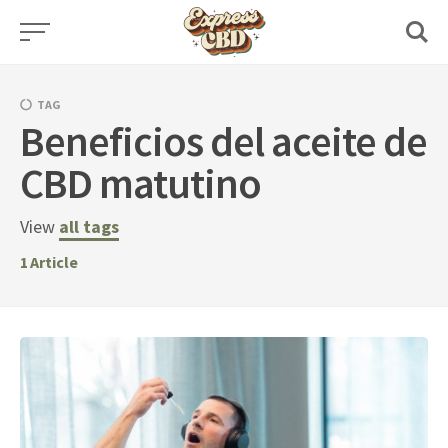
Skip
to
content
TAG
Beneficios del aceite de
CBD matutino
View
all tags
1
Article