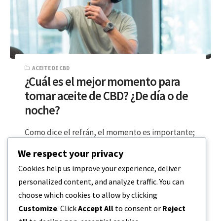
ACEITE DE CBD
¿Cuál es el mejor momento para
tomar aceite de CBD? ¿De día o de
noche?
Como dice el refrán, el momento es importante;
incluso para el consumo de aceite de CBD,
We respect your privacy
mantener un horario proporciona…
Cookies help us improve your experience, deliver
personalized content, and analyze traffic. You can
LECTURA DE 5 MINUTOS
17 DE DICIEMBRE DE 2023
choose which cookies to allow by clicking
Customize
. Click
Accept All
to consent or
Reject