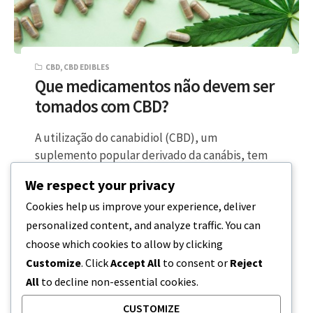
CBD
,
CBD EDIBLES
Que medicamentos não devem ser
tomados com CBD?
A utilização do canabidiol (CBD), um
suplemento popular derivado da canábis, tem
vindo a registar um aumento notável nos
We respect your privacy
últimos…
Cookies help us improve your experience, deliver
personalized content, and analyze traffic. You can
6 MINUTOS DE LEITURA
20 DE DEZEMBRO, 2023
choose which cookies to allow by clicking
Customize
. Click
Accept All
to consent or
Reject
All
to decline non-essential cookies.
CUSTOMIZE