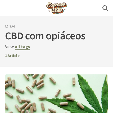
Skip
to
content
TAG
CBD com opiáceos
View
all tags
1
Article