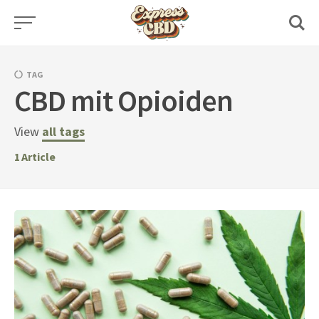
Skip
to
content
TAG
CBD mit Opioiden
View
all tags
1
Article