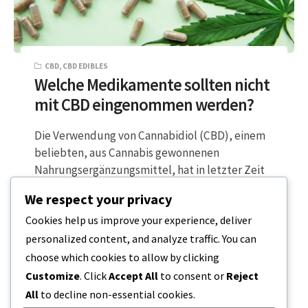
CBD
,
CBD EDIBLES
Welche Medikamente sollten nicht
mit CBD eingenommen werden?
Die Verwendung von Cannabidiol (CBD), einem
beliebten, aus Cannabis gewonnenen
Nahrungsergänzungsmittel, hat in letzter Zeit
einen bemerkenswerten Aufschwung erlebt.
We respect your privacy
Es…
Cookies help us improve your experience, deliver
personalized content, and analyze traffic. You can
6 MINUTEN LESEZEIT
20. DEZEMBER 2023
choose which cookies to allow by clicking
Customize
. Click
Accept All
to consent or
Reject
All
to decline non-essential cookies.