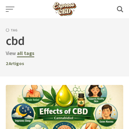
Skip
to
content
TAG
cbd
View
all tags
2
Artigos