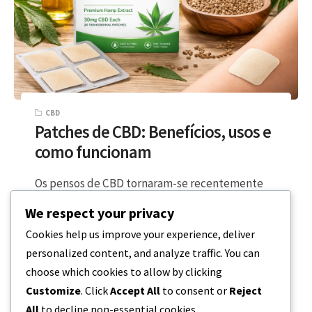
CBD
Patches de CBD: Benefícios, usos e
como funcionam
Os pensos de CBD tornaram-se recentemente
uma parte do espaço de bem-estar. Oferecem
We respect your privacy
uma forma diferente de utilizar o canabidiol…
Cookies help us improve your experience, deliver
personalized content, and analyze traffic. You can
6 MINUTOS DE LEITURA
12 DE FEVEREIRO, 2026
choose which cookies to allow by clicking
Customize
. Click
Accept All
to consent or
Reject
All
to decline non-essential cookies.