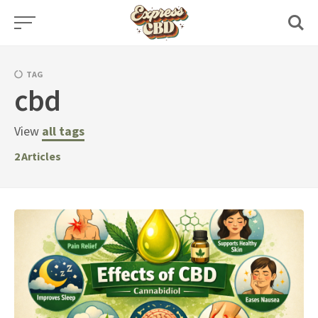
Skip
to
content
TAG
cbd
View
all tags
2
Articles