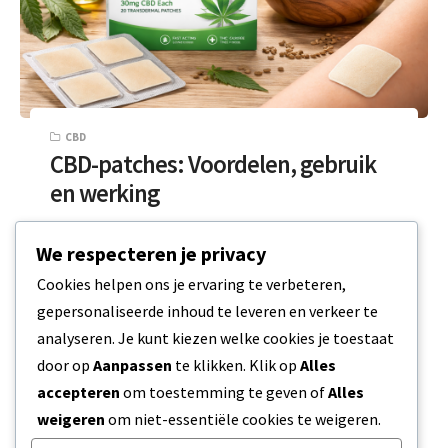
CBD
CBD-patches: Voordelen, gebruik
en werking
CBD-patches maken sinds kort deel uit van de
We respecteren je privacy
wellness-wereld. Ze bieden een andere manier
Cookies helpen ons je ervaring te verbeteren,
om cannabidiol te gebruiken zonder olie,…
gepersonaliseerde inhoud te leveren en verkeer te
analyseren. Je kunt kiezen welke cookies je toestaat
5 MIN READ
12 FEBRUARI 2026
door op
Aanpassen
te klikken. Klik op
Alles
accepteren
om toestemming te geven of
Alles
weigeren
om niet-essentiële cookies te weigeren.