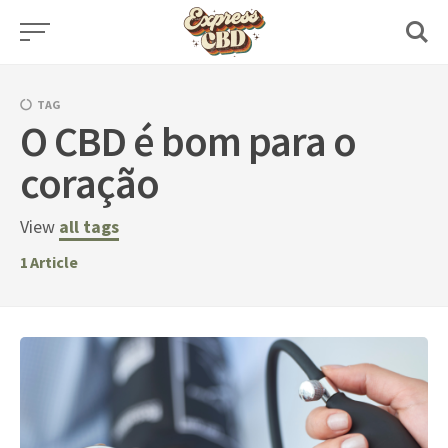
Skip
to
content
TAG
O CBD é bom para o
coração
View
all tags
1
Article