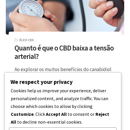
ÓLEO CBD
Quanto é que o CBD baixa a tensão
arterial?
Ao explorar os muitos benefícios do canabidiol
(CBD) para o alívio do stress, poderá ter
We respect your privacy
curiosidade em saber se o…
Cookies help us improve your experience, deliver
personalized content, and analyze traffic. You can
3 MINUTOS DE LEITURA
11 DE MARÇO, 2024
choose which cookies to allow by clicking
Customize
. Click
Accept All
to consent or
Reject
All
to decline non-essential cookies.