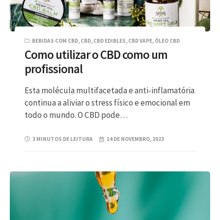
BEBIDAS COM CBD
,
CBD
,
CBD EDIBLES
,
CBD VAPE
,
ÓLEO CBD
Como utilizar o CBD como um
profissional
Esta molécula multifacetada e anti-inflamatória
continua a aliviar o stress físico e emocional em
todo o mundo. O CBD pode…
3 MINUTOS DE LEITURA
14 DE NOVEMBRO, 2023