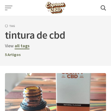
Skip
to
content
TAG
tintura de cbd
View
all tags
5
Artigos