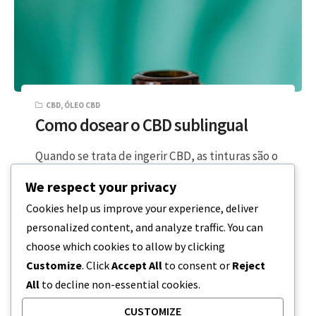
CBD
,
ÓLEO CBD
Como dosear o CBD sublingual
Quando se trata de ingerir CBD, as tinturas são o
produto de CBD mais vendido no mercado dos
We respect your privacy
EUA, com…
Cookies help us improve your experience, deliver
personalized content, and analyze traffic. You can
3 MINUTOS DE LEITURA
29 DE OUTUBRO, 2023
choose which cookies to allow by clicking
Customize
. Click
Accept All
to consent or
Reject
All
to decline non-essential cookies.
CUSTOMIZE