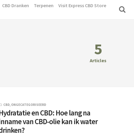
CBD Dranken
Terpenen
Visit Express CBD Store
5
Articles
CBD
,
ONGECATEGORISEERD
Hydratatie en CBD: Hoe lang na
inname van CBD-olie kan ik water
drinken?