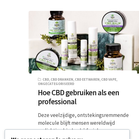
CBD
,
CBD DRANKEN
,
CBD EETWAREN
,
CBD VAPE
,
ONGECATEGORISEERD
Hoe CBD gebruiken als een
professional
Deze veelzijdige, ontstekingsremmende
molecule blijft mensen wereldwijd
verlichting bieden bij fysieke en
emotionele stress. CBD kan op