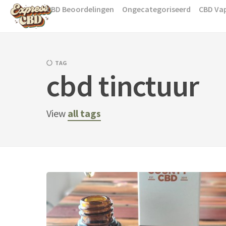
Skip
CBD Beoordelingen
Ongecategoriseerd
CBD Va
to
content
TAG
cbd tinctuur
View
all tags