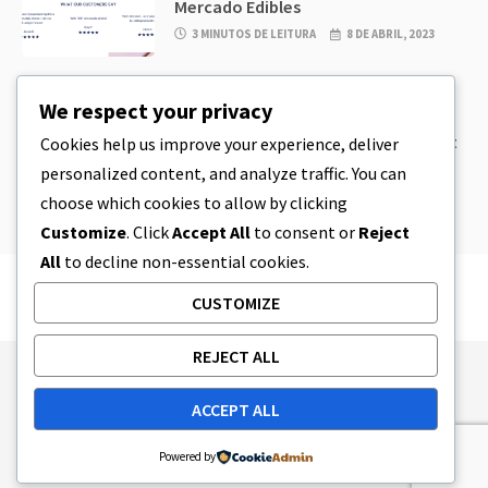
Mercado Edibles
3 MINUTOS DE LEITURA
8 DE ABRIL, 2023
CBD
,
CBD EDIBLES
We respect your privacy
CBD Cookie Dough & Incrivelmente
simples CBD Edibles You Can Make at
Cookies help us improve your experience, deliver
Home
personalized content, and analyze traffic. You can
5 MINUTOS DE LEITURA
8 DE ABRIL, 2023
choose which cookies to allow by clicking
Customize
. Click
Accept All
to consent or
Reject
All
to decline non-essential cookies.
CUSTOMIZE
REJECT ALL
Publishing Principles
Ethics Policy
ACCEPT ALL
Corrections Policy
Feedback Policy
Ownership & Funding
Tag map
Contact Us
Powered by