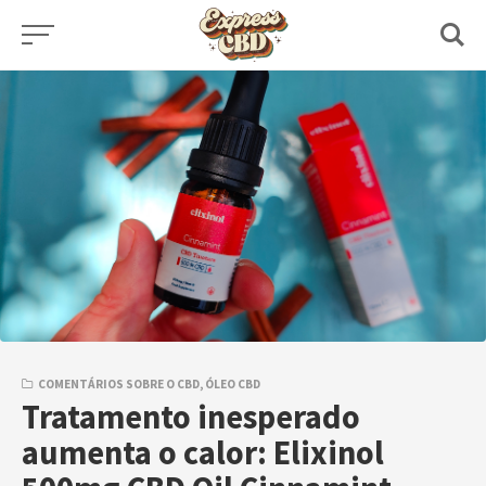
Skip
to
content
COMENTÁRIOS SOBRE O CBD
,
ÓLEO CBD
Tratamento inesperado
aumenta o calor: Elixinol