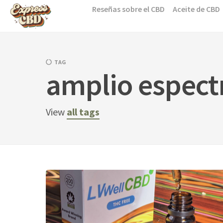
Skip
Reseñas sobre el CBD
Aceite de CBD
to
content
TAG
amplio espect
View
all tags