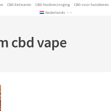
pe
CBD Eetwaren
CBD Huidverzorging
CBD voor huisdieren
Nederlands
m cbd vape