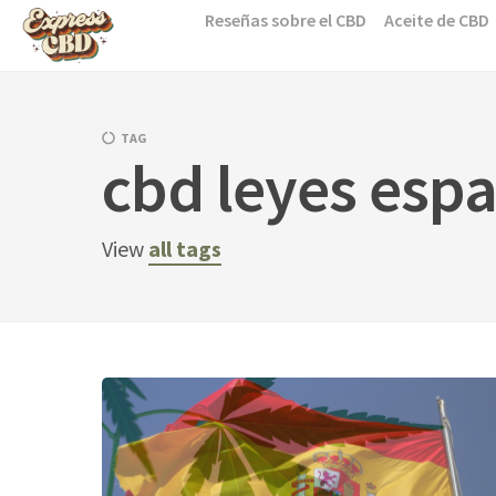
Skip
Reseñas sobre el CBD
Aceite de CBD
to
content
TAG
cbd leyes esp
View
all tags