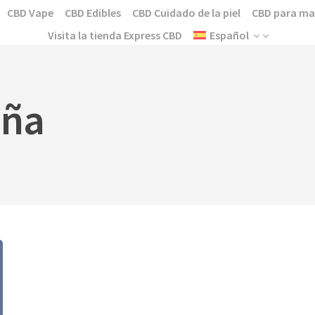
CBD Vape
CBD Edibles
CBD Cuidado de la piel
CBD para ma
Visita la tienda Express CBD
Español
aña