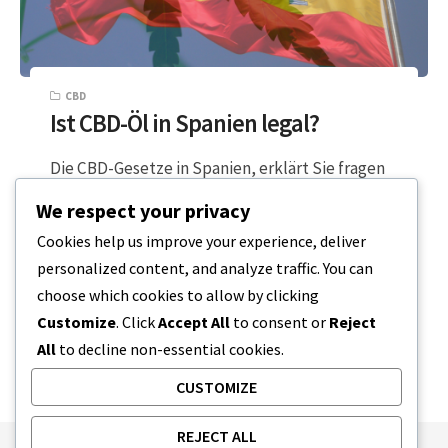
CBD
Ist CBD-Öl in Spanien legal?
Die CBD-Gesetze in Spanien, erklärt Sie fragen
sich vielleicht: Ist CBD-Öl in Spanien legal? Nun,
We respect your privacy
die Antwort wird Sie vielleicht…
Cookies help us improve your experience, deliver
personalized content, and analyze traffic. You can
2 MINUTEN LESEZEIT
13. JANUAR 2024
choose which cookies to allow by clicking
Customize
. Click
Accept All
to consent or
Reject
All
to decline non-essential cookies.
CUSTOMIZE
REJECT ALL