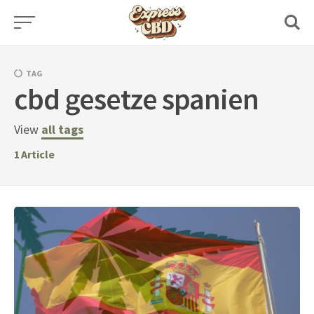
Skip
to
content
TAG
cbd gesetze spanien
View
all tags
1
Article