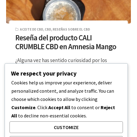
ACEITE DE CBD
,
CBD
,
RESEÑAS SOBRE EL CBD
Reseña del producto CALI
CRUMBLE CBD en Amnesia Mango
¿Alguna vez has sentido curiosidad por los
extractos de CBD para entendidos? CALI
We respect your privacy
CRUMBLE CBD es un gran producto para…
Cookies help us improve your experience, deliver
personalized content, and analyze traffic. You can
LECTURA DE 2 MINUTOS
12 DE MARZO DE 2024
choose which cookies to allow by clicking
Customize
. Click
Accept All
to consent or
Reject
All
to decline non-essential cookies.
CUSTOMIZE