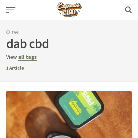
Skip
to
content
TAG
dab cbd
View
all tags
1
Article