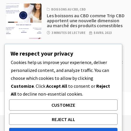
BOISSONS AU CBD
,
CBD
Les boissons au CBD comme Trip CBD
apportent une nouvelle dimension
au marché des produits comestibles
3 MINUTES DE LECTURE
8 AVRIL 2023
CBD
,
CBD EDIBLES
We respect your privacy
Pâte à biscuits au CBD et produits
comestibles au CBD incroyablement
Cookies help us improve your experience, deliver
simples à préparer à la maison
personalized content, and analyze traffic. You can
5 MINUTES DE LECTURE
8 AVRIL 2023
choose which cookies to allow by clicking
Customize
. Click
Accept All
to consent or
Reject
All
to decline non-essential cookies.
CUSTOMIZE
REJECT ALL
Publishing Principles
Ethics Policy