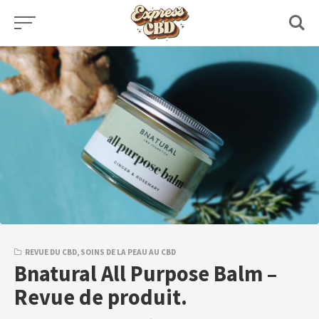
Skip
to
content
REVUE DU CBD
,
SOINS DE LA PEAU AU CBD
Bnatural All Purpose Balm –
Revue de produit.