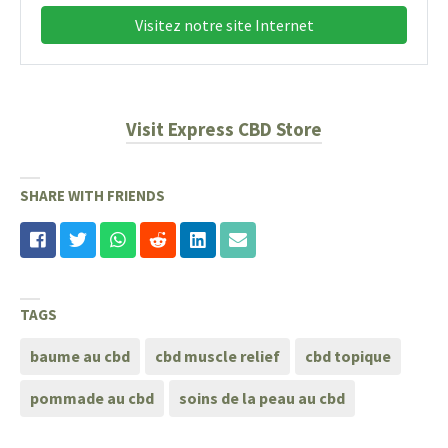
Visitez notre site Internet
Visit Express CBD Store
SHARE WITH FRIENDS
TAGS
baume au cbd
cbd muscle relief
cbd topique
pommade au cbd
soins de la peau au cbd