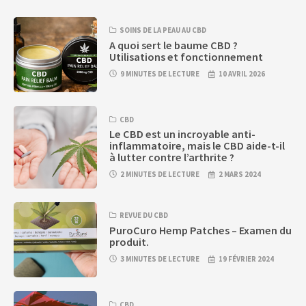
SOINS DE LA PEAU AU CBD
A quoi sert le baume CBD ?
Utilisations et fonctionnement
9 MINUTES DE LECTURE
10 AVRIL 2026
CBD
Le CBD est un incroyable anti-
inflammatoire, mais le CBD aide-t-il
à lutter contre l’arthrite ?
2 MINUTES DE LECTURE
2 MARS 2024
REVUE DU CBD
PuroCuro Hemp Patches – Examen du
produit.
3 MINUTES DE LECTURE
19 FÉVRIER 2024
CBD