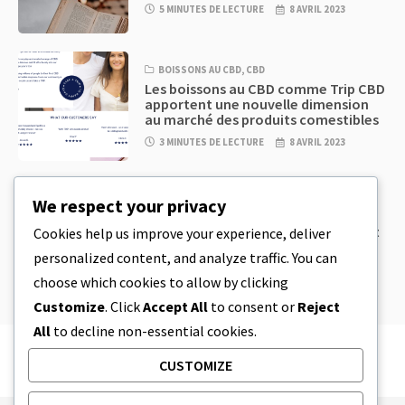
5 MINUTES DE LECTURE
8 AVRIL 2023
BOISSONS AU CBD
,
CBD
Les boissons au CBD comme Trip CBD
apportent une nouvelle dimension
au marché des produits comestibles
3 MINUTES DE LECTURE
8 AVRIL 2023
CBD
,
CBD EDIBLES
We respect your privacy
Pâte à biscuits au CBD et produits
comestibles au CBD incroyablement
Cookies help us improve your experience, deliver
simples à préparer à la maison
personalized content, and analyze traffic. You can
5 MINUTES DE LECTURE
8 AVRIL 2023
choose which cookies to allow by clicking
Customize
. Click
Accept All
to consent or
Reject
All
to decline non-essential cookies.
CUSTOMIZE