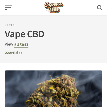
Skip
to
content
TAG
Vape CBD
View
all tags
22
Articles