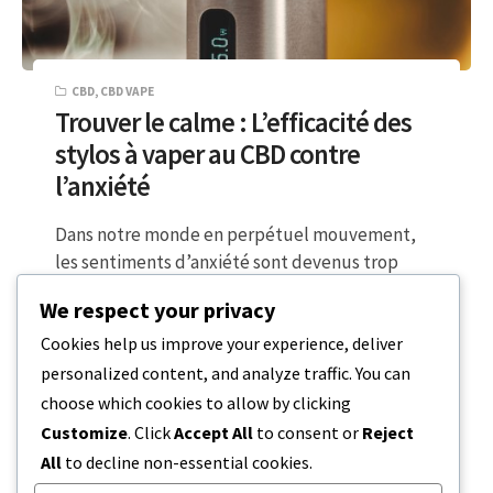
CBD
,
CBD VAPE
Trouver le calme : L’efficacité des
stylos à vaper au CBD contre
l’anxiété
Dans notre monde en perpétuel mouvement,
les sentiments d’anxiété sont devenus trop
fréquents. Chez Express CBD, nous comprenons
We respect your privacy
les difficultés…
Cookies help us improve your experience, deliver
personalized content, and analyze traffic. You can
3 MINUTES DE LECTURE
12 AOÛT 2023
choose which cookies to allow by clicking
Customize
. Click
Accept All
to consent or
Reject
All
to decline non-essential cookies.