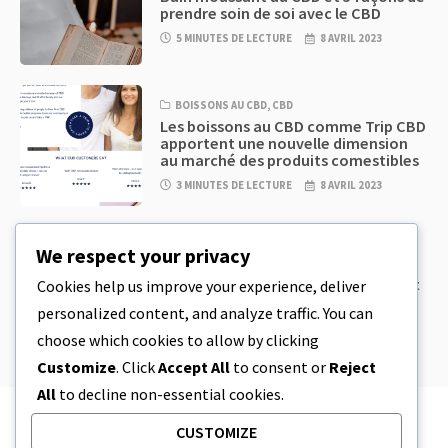
prendre soin de soi avec le CBD
5 MINUTES DE LECTURE
8 AVRIL 2023
BOISSONS AU CBD
,
CBD
Les boissons au CBD comme Trip CBD
apportent une nouvelle dimension
au marché des produits comestibles
3 MINUTES DE LECTURE
8 AVRIL 2023
CBD
,
CBD EDIBLES
We respect your privacy
Pâte à biscuits au CBD et produits
comestibles au CBD incroyablement
Cookies help us improve your experience, deliver
simples à préparer à la maison
personalized content, and analyze traffic. You can
5 MINUTES DE LECTURE
8 AVRIL 2023
choose which cookies to allow by clicking
Customize
. Click
Accept All
to consent or
Reject
All
to decline non-essential cookies.
CUSTOMIZE