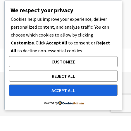
CBD
,
CBD EDIBLES
We respect your privacy
CBD Cookie Dough & Incredibly
Simple CBD Edibles You Can Make at
Cookies help us improve your experience, deliver
Home
personalized content, and analyze traffic. You can
4 MINUTY CZYTANIA
2023-04-08
choose which cookies to allow by clicking
Customize
. Click
Accept All
to consent or
Reject
All
to decline non-essential cookies.
CUSTOMIZE
REJECT ALL
Publishing Principles
Ethics Policy
ACCEPT ALL
Corrections Policy
Feedback Policy
Ownership & Funding
Tag map
Contact Us
Powered by