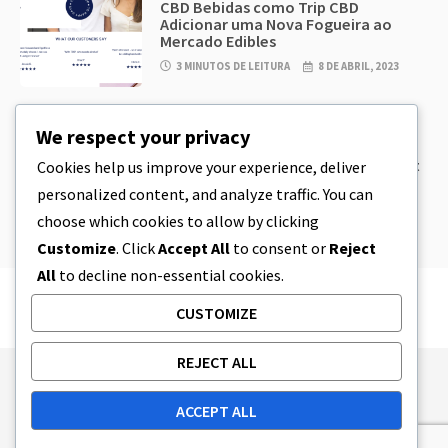
CBD Bebidas como Trip CBD
Adicionar uma Nova Fogueira ao
Mercado Edibles
3 MINUTOS DE LEITURA
8 DE ABRIL, 2023
CBD
,
CBD EDIBLES
We respect your privacy
CBD Cookie Dough & Incrivelmente
simples CBD Edibles You Can Make at
Cookies help us improve your experience, deliver
Home
personalized content, and analyze traffic. You can
5 MINUTOS DE LEITURA
8 DE ABRIL, 2023
choose which cookies to allow by clicking
Customize
. Click
Accept All
to consent or
Reject
All
to decline non-essential cookies.
CUSTOMIZE
REJECT ALL
Publishing Principles
Ethics Policy
ACCEPT ALL
Corrections Policy
Feedback Policy