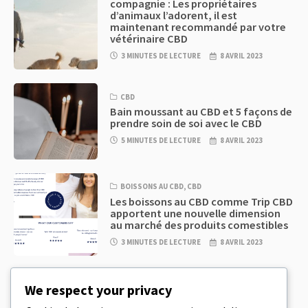
compagnie : Les propriétaires
d’animaux l’adorent, il est
maintenant recommandé par votre
vétérinaire CBD
3 MINUTES DE LECTURE
8 AVRIL 2023
CBD
Bain moussant au CBD et 5 façons de
prendre soin de soi avec le CBD
5 MINUTES DE LECTURE
8 AVRIL 2023
BOISSONS AU CBD
,
CBD
Les boissons au CBD comme Trip CBD
apportent une nouvelle dimension
au marché des produits comestibles
3 MINUTES DE LECTURE
8 AVRIL 2023
CBD
,
CBD EDIBLES
We respect your privacy
Pâte à biscuits au CBD et produits