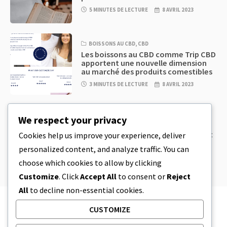
5 MINUTES DE LECTURE
8 AVRIL 2023
BOISSONS AU CBD
,
CBD
Les boissons au CBD comme Trip CBD
apportent une nouvelle dimension
au marché des produits comestibles
3 MINUTES DE LECTURE
8 AVRIL 2023
CBD
,
CBD EDIBLES
We respect your privacy
Pâte à biscuits au CBD et produits
comestibles au CBD incroyablement
Cookies help us improve your experience, deliver
simples à préparer à la maison
personalized content, and analyze traffic. You can
5 MINUTES DE LECTURE
8 AVRIL 2023
choose which cookies to allow by clicking
Customize
. Click
Accept All
to consent or
Reject
All
to decline non-essential cookies.
CUSTOMIZE