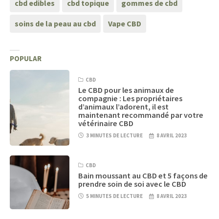
cbd edibles
cbd topique
gommes de cbd
soins de la peau au cbd
Vape CBD
POPULAR
CBD
Le CBD pour les animaux de
compagnie : Les propriétaires
d’animaux l’adorent, il est
maintenant recommandé par votre
vétérinaire CBD
3 MINUTES DE LECTURE
8 AVRIL 2023
CBD
Bain moussant au CBD et 5 façons de
prendre soin de soi avec le CBD
5 MINUTES DE LECTURE
8 AVRIL 2023