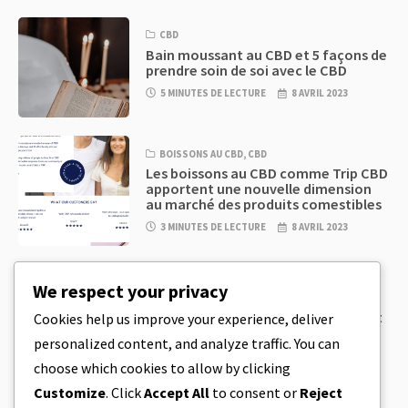
CBD
Bain moussant au CBD et 5 façons de
prendre soin de soi avec le CBD
5 MINUTES DE LECTURE
8 AVRIL 2023
BOISSONS AU CBD
,
CBD
Les boissons au CBD comme Trip CBD
apportent une nouvelle dimension
au marché des produits comestibles
3 MINUTES DE LECTURE
8 AVRIL 2023
CBD
,
CBD EDIBLES
We respect your privacy
Pâte à biscuits au CBD et produits
comestibles au CBD incroyablement
Cookies help us improve your experience, deliver
simples à préparer à la maison
personalized content, and analyze traffic. You can
5 MINUTES DE LECTURE
8 AVRIL 2023
choose which cookies to allow by clicking
Customize
. Click
Accept All
to consent or
Reject