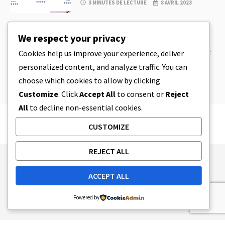
3 MINUTES DE LECTURE
8 AVRIL 2023
CBD
,
CBD EDIBLES
We respect your privacy
Pâte à biscuits au CBD et produits
comestibles au CBD incroyablement
Cookies help us improve your experience, deliver
simples à préparer à la maison
personalized content, and analyze traffic. You can
5 MINUTES DE LECTURE
8 AVRIL 2023
choose which cookies to allow by clicking
Customize
. Click
Accept All
to consent or
Reject
All
to decline non-essential cookies.
CUSTOMIZE
REJECT ALL
Publishing Principles
Ethics Policy
ACCEPT ALL
Corrections Policy
Feedback Policy
Ownership & Funding
Tag map
Contact Us
Powered by