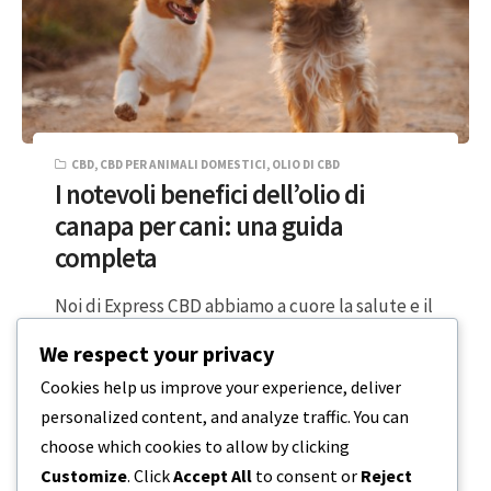
CBD
,
CBD PER ANIMALI DOMESTICI
,
OLIO DI CBD
I notevoli benefici dell’olio di
canapa per cani: una guida
completa
Noi di Express CBD abbiamo a cuore la salute e il
benessere dei nostri amici pelosi. Abbiamo
We respect your privacy
avuto la fortuna…
Cookies help us improve your experience, deliver
personalized content, and analyze traffic. You can
3 MINUTI DI LETTURA
15 AGOSTO 2023
choose which cookies to allow by clicking
Customize
. Click
Accept All
to consent or
Reject