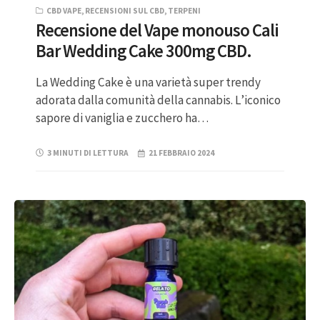
CBD VAPE
,
RECENSIONI SUL CBD
,
TERPENI
Recensione del Vape monouso Cali
Bar Wedding Cake 300mg CBD.
La Wedding Cake è una varietà super trendy
adorata dalla comunità della cannabis. L’iconico
sapore di vaniglia e zucchero ha…
3 MINUTI DI LETTURA
21 FEBBRAIO 2024