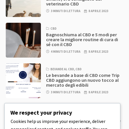
veterinario CBD
3 MINUTI DI LETTURA
8 APRILE 2023
CBD
Bagnoschiuma al CBD e 5 modi per
creare la migliore routine di cura di
sé con il CBD
4 MINUTI DI LETTURA
8 APRILE 2023
BEVANDE AL CBD
,
CBD
Le bevande a base di CBD come Trip
CBD aggiungono un nuovo tocco al
mercato degli edibili
3 MINUTI DI LETTURA
8 APRILE 2023
CBD
,
CBD EDIBLES
We respect your privacy
Pasta per biscotti al CBD e prodotti
commestibili al CBD incredibilmente
Cookies help us improve your experience, deliver
semplici da preparare in casa
personalized content, and analyze traffic. You can