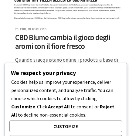
CBD
,
OLIO DI CBD
CBD Blume cambia il gioco degli
aromi con il fiore fresco
Quando si acquistano online i prodotti a base di
CBD, si possono scegliere infiniti elenchi di
We respect your privacy
gommosi, tinture e creme…
Cookies help us improve your experience, deliver
personalized content, and analyze traffic. You can
3 MINUTI DI LETTURA
14 GIUGNO 2023
choose which cookies to allow by clicking
Customize
. Click
Accept All
to consent or
Reject
All
to decline non-essential cookies.
CUSTOMIZE