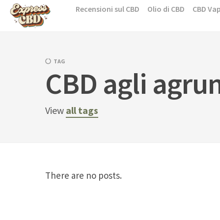
Skip
Recensioni sul CBD
Olio di CBD
CBD Va
to
content
TAG
CBD agli agru
View
all tags
There are no posts.