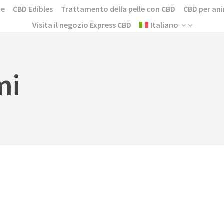
pe
CBD Edibles
Trattamento della pelle con CBD
CBD per ani
Visita il negozio Express CBD
Italiano
mi