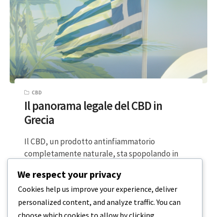
CBD
Il panorama legale del CBD in
Grecia
Il CBD, un prodotto antinfiammatorio
completamente naturale, sta spopolando in
tutto il mondo, diventando un punto fermo
We respect your privacy
nella routine quotidiana…
Cookies help us improve your experience, deliver
personalized content, and analyze traffic. You can
3 MINUTI DI LETTURA
6 NOVEMBRE 2023
choose which cookies to allow by clicking