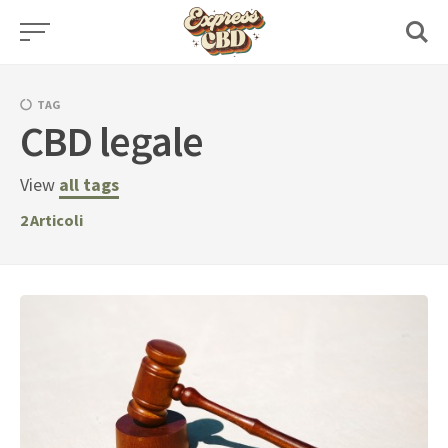
Skip
to
content
TAG
CBD legale
View
all tags
2
Articoli