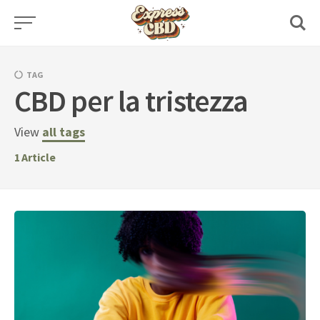
Skip
to
content
TAG
CBD per la tristezza
View
all tags
1
Article