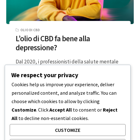
OLIO DI CBD
L’olio di CBD fa bene alla
depressione?
Dal 2020, i professionisti della salute mentale
hanno notato un aumento del numero di
We respect your privacy
persone che cercano trattamenti per l’ansia…
Cookies help us improve your experience, deliver
personalized content, and analyze traffic. You can
2 MINUTI DI LETTURA
14 MARZO 2024
choose which cookies to allow by clicking
Customize
. Click
Accept All
to consent or
Reject
All
to decline non-essential cookies.
CUSTOMIZE