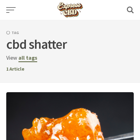
Skip
to
content
TAG
cbd shatter
View
all tags
1
Article