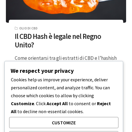
OLIO DI CBD
Il CBD Hash è legale nel Regno
Unito?
Come orientarsi tra gli estratti di CBD e l’hashish
nel Regno Unito Il CBD hashish è legale nel
We respect your privacy
Regno Unito?…
Cookies help us improve your experience, deliver
personalized content, and analyze traffic. You can
3 MINUTI DI LETTURA
17 MARZO 2024
choose which cookies to allow by clicking
Customize
. Click
Accept All
to consent or
Reject
All
to decline non-essential cookies.
CUSTOMIZE