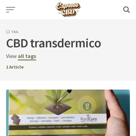
Skip
to
content
TAG
CBD transdermico
View
all tags
1
Article