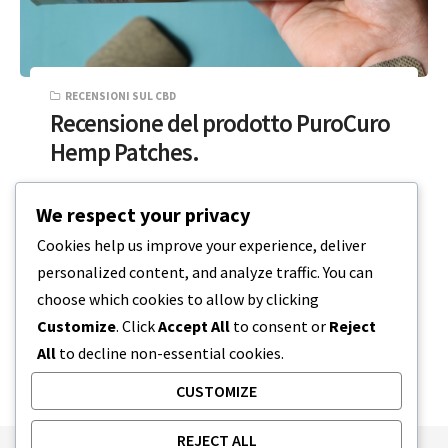
RECENSIONI SUL CBD
Recensione del prodotto PuroCuro
Hemp Patches.
Anche se le pomate, le lozioni e gli oli per il
We respect your privacy
corpo tendono a essere i tipi più comuni di…
Cookies help us improve your experience, deliver
personalized content, and analyze traffic. You can
3 MINUTI DI LETTURA
19 FEBBRAIO 2024
choose which cookies to allow by clicking
Customize
. Click
Accept All
to consent or
Reject
All
to decline non-essential cookies.
CUSTOMIZE
REJECT ALL