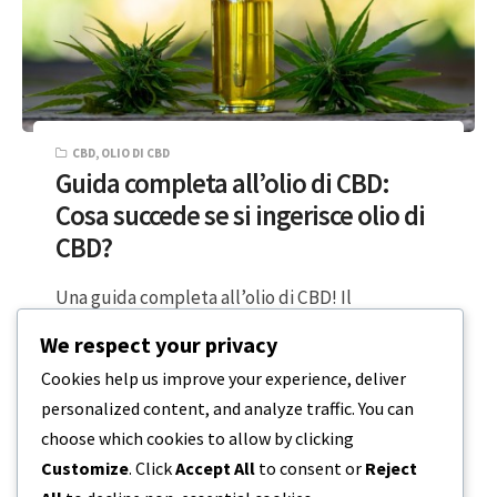
CBD
,
OLIO DI CBD
Guida completa all’olio di CBD:
Cosa succede se si ingerisce olio di
CBD?
Una guida completa all’olio di CBD! Il
cannabidiolo, noto come CBD, è un composto
We respect your privacy
che si trova naturalmente in piante…
Cookies help us improve your experience, deliver
personalized content, and analyze traffic. You can
5 MINUTI DI LETTURA
20 DICEMBRE 2023
choose which cookies to allow by clicking
Customize
. Click
Accept All
to consent or
Reject