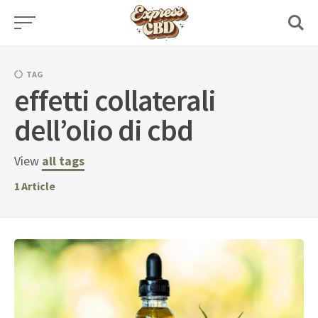
Skip
to
content
TAG
effetti collaterali
dell’olio di cbd
View
all tags
1
Article