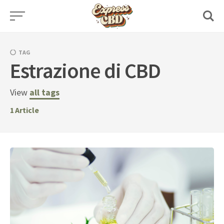
Skip
to
content
TAG
Estrazione di CBD
View
all tags
1
Article