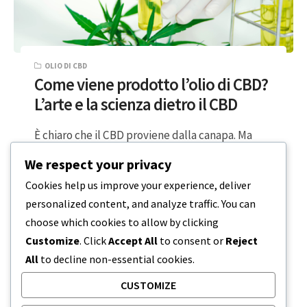
OLIO DI CBD
Come viene prodotto l’olio di CBD?
L’arte e la scienza dietro il CBD
È chiaro che il CBD proviene dalla canapa. Ma
forse siete curiosi di sapere come sia possibile
We respect your privacy
prendere piante verdi…
Cookies help us improve your experience, deliver
personalized content, and analyze traffic. You can
5 MINUTI DI LETTURA
20 MARZO 2024
choose which cookies to allow by clicking
Customize
. Click
Accept All
to consent or
Reject
All
to decline non-essential cookies.
CUSTOMIZE