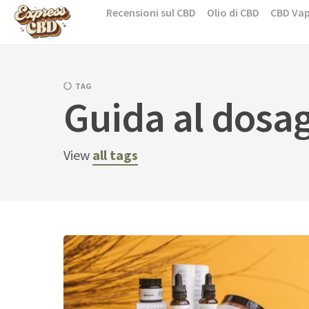
Skip
Recensioni sul CBD
Olio di CBD
CBD Va
to
content
TAG
Guida al dosag
View
all tags