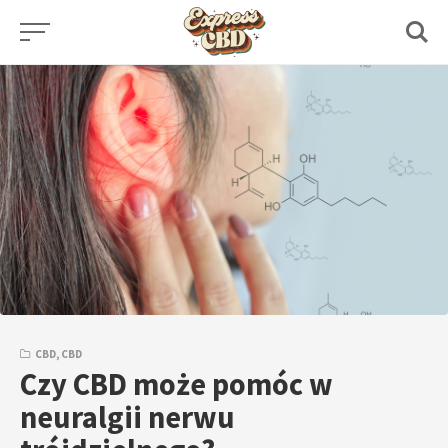
Skip
to
content
CBD
,
CBD
Czy CBD może pomóc w
neuralgii nerwu