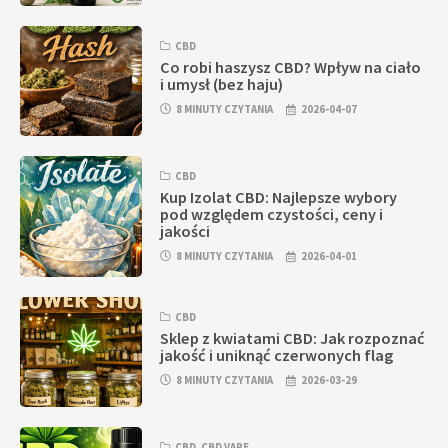
CBD
Co robi haszysz CBD? Wpływ na ciało
i umysł (bez haju)
8 MINUTY CZYTANIA
2026-04-07
CBD
Kup Izolat CBD: Najlepsze wybory
pod względem czystości, ceny i
jakości
8 MINUTY CZYTANIA
2026-04-01
CBD
Sklep z kwiatami CBD: Jak rozpoznać
jakość i uniknąć czerwonych flag
8 MINUTY CZYTANIA
2026-03-29
CBD
,
CBD VAPE