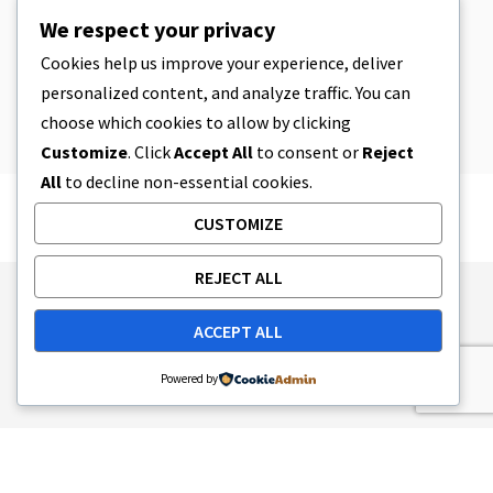
CBD
,
CBD EDIBLES
We respect your privacy
CBD Cookie Dough & Incredibly
Simple CBD Edibles You Can Make at
Cookies help us improve your experience, deliver
Home
personalized content, and analyze traffic. You can
4 MINUTY CZYTANIA
2023-04-08
choose which cookies to allow by clicking
Customize
. Click
Accept All
to consent or
Reject
All
to decline non-essential cookies.
CUSTOMIZE
REJECT ALL
Publishing Principles
Ethics Policy
ACCEPT ALL
Corrections Policy
Feedback Policy
Ownership & Funding
Tag map
Contact Us
Powered by