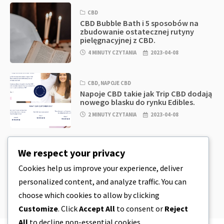
CBD
CBD Bubble Bath i 5 sposobów na
zbudowanie ostatecznej rutyny
pielęgnacyjnej z CBD.
4 MINUTY CZYTANIA
2023-04-08
CBD
,
NAPOJE CBD
Napoje CBD takie jak Trip CBD dodają
nowego blasku do rynku Edibles.
2 MINUTY CZYTANIA
2023-04-08
CBD
,
CBD EDIBLES
We respect your privacy
CBD Cookie Dough & Incredibly
Simple CBD Edibles You Can Make at
Cookies help us improve your experience, deliver
Home
personalized content, and analyze traffic. You can
4 MINUTY CZYTANIA
2023-04-08
choose which cookies to allow by clicking
Customize
. Click
Accept All
to consent or
Reject
All
to decline non-essential cookies.