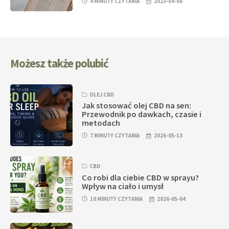
4 MINUTY CZYTANIA
2023-04-08
Możesz także polubić
OLEJ CBD
Jak stosować olej CBD na sen:
Przewodnik po dawkach, czasie i
metodach
7 MINUTY CZYTANIA
2026-05-13
CBD
Co robi dla ciebie CBD w sprayu?
Wpływ na ciało i umysł
10 MINUTY CZYTANIA
2026-05-04