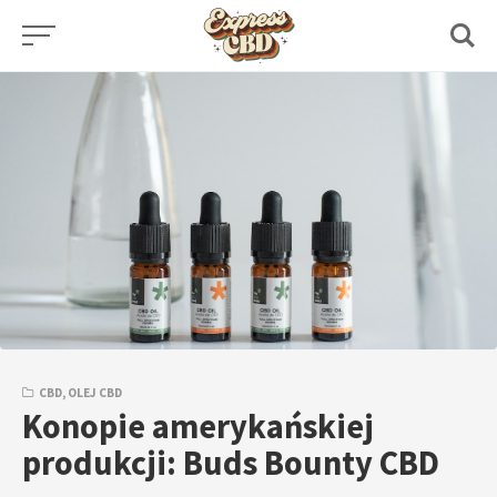
Skip
to
content
CBD
,
OLEJ CBD
Konopie amerykańskiej
produkcji: Buds Bounty CBD