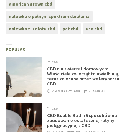
american grown cbd
nalewka o pełnym spektrum działania
nalewka z izolatu cbd
pet cbd
usa cbd
POPULAR
CBD
CBD dla zwierząt domowych:
Właściciele zwierząt to uwielbiają,
teraz zalecane przez weterynarza
CBD
2 MINUTY CZYTANIA
2023-04-08
CBD
CBD Bubble Bath i 5 sposobów na
zbudowanie ostatecznej rutyny
pielęgnacyjnej z CBD.