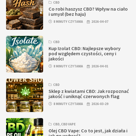
CBD
Co robi haszysz CBD? Wpływ na ciało
i umysł (bez haju)
8 MINUTY CZYTANIA
2026-04-07
CBD
Kup Izolat CBD: Najlepsze wybory
pod względem czystości, ceny i
jakości
8 MINUTY CZYTANIA
2026-04-01
CBD
Sklep z kwiatami CBD: Jak rozpoznać
jakość i uniknąć czerwonych flag
8 MINUTY CZYTANIA
2026-03-29
CBD
,
CBD VAPE
Olej CBD Vape: Co to jest, jak działa i
jak go wybrać?