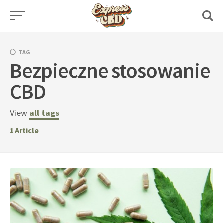
Skip
to
content
TAG
Bezpieczne stosowanie
CBD
View
all tags
1
Article