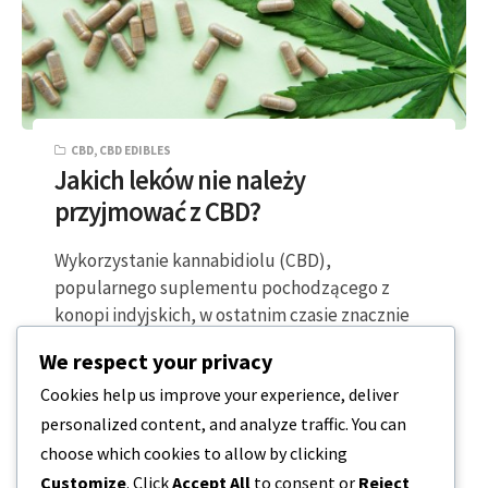
CBD
,
CBD EDIBLES
Jakich leków nie należy
przyjmować z CBD?
Wykorzystanie kannabidiolu (CBD),
popularnego suplementu pochodzącego z
konopi indyjskich, w ostatnim czasie znacznie
wzrosło. Jest sprzedawany w szerokim
We respect your privacy
spektrum schorzeń,…
Cookies help us improve your experience, deliver
personalized content, and analyze traffic. You can
5 MINUTY CZYTANIA
2023-12-20
choose which cookies to allow by clicking
Customize
. Click
Accept All
to consent or
Reject