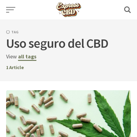
Skip
to
content
TAG
Uso seguro del CBD
View
all tags
1
Article