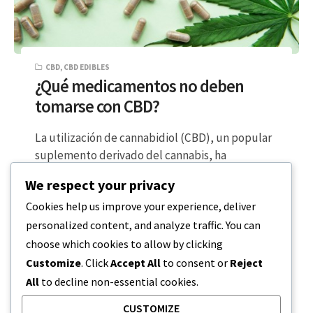
CBD
,
CBD EDIBLES
¿Qué medicamentos no deben
tomarse con CBD?
La utilización de cannabidiol (CBD), un popular
suplemento derivado del cannabis, ha
experimentado un notable aumento en los
We respect your privacy
últimos tiempos….
Cookies help us improve your experience, deliver
personalized content, and analyze traffic. You can
LECTURA DE 7 MINUTOS
20 DE DICIEMBRE DE 2023
choose which cookies to allow by clicking
Customize
. Click
Accept All
to consent or
Reject
All
to decline non-essential cookies.
CUSTOMIZE