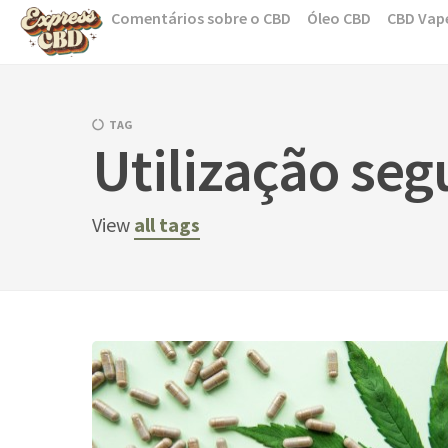
Skip
Comentários sobre o CBD
Óleo CBD
CBD Vap
to
content
TAG
Utilização se
View
all tags