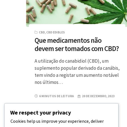
CBD
,
CBD EDIBLES
Que medicamentos não
devem ser tomados com CBD?
A utilização do canabidiol (CBD), um
suplemento popular derivado da canábis,
tem vindo a registar um aumento notável
nos últimos…
6 MINUTOS DE LEITURA
20 DE DEZEMBRO, 2023
We respect your privacy
Cookies help us improve your experience, deliver