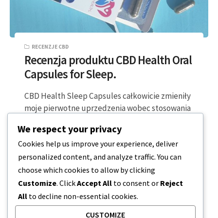
RECENZJE CBD
Recenzja produktu CBD Health Oral
Capsules for Sleep.
CBD Health Sleep Capsules całkowicie zmieniły
moje pierwotne uprzedzenia wobec stosowania
CBD jako środka nasennego. Przez długi czas
We respect your privacy
miałem wrażenie,…
Cookies help us improve your experience, deliver
personalized content, and analyze traffic. You can
2 MINUTY CZYTANIA
2024-03-12
choose which cookies to allow by clicking
Customize
. Click
Accept All
to consent or
Reject
All
to decline non-essential cookies.
CUSTOMIZE