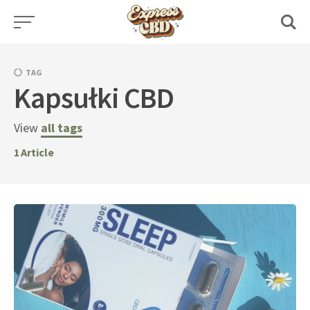
Skip
to
content
TAG
Kapsułki CBD
View
all tags
1
Article