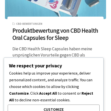
CBD-BEWERTUNGEN
Produktbewertung von CBD Health
Oral Capsules for Sleep
Die CBD Health Sleep Capsules haben meine
ursprünglichen Vorurteile gegen CBD als
Schlafmittel völlig verändert. Lange Zeit hatte
We respect your privacy
ich den…
Cookies help us improve your experience, deliver
personalized content, and analyze traffic. You can
2 MINUTEN LESEZEIT
12. MÄRZ 2024
choose which cookies to allow by clicking
Customize
. Click
Accept All
to consent or
Reject
All
to decline non-essential cookies.
CUSTOMIZE