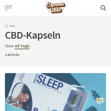
Skip
to
content
TAG
CBD-Kapseln
View
all tags
1
Article